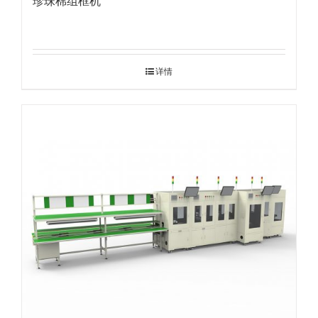
珍珠棉组框机
详情