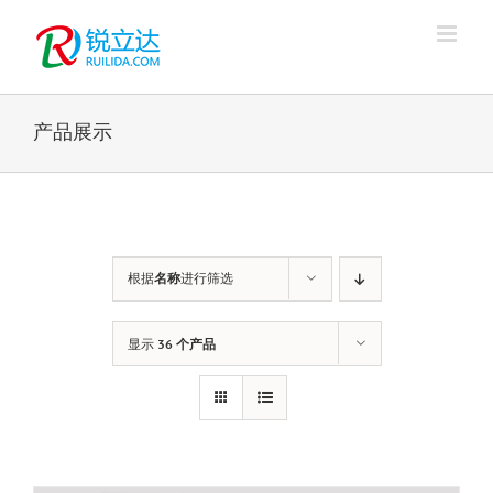
跳
过
内
容
产品展示
根据
名称
进行筛选
显示
36 个产品