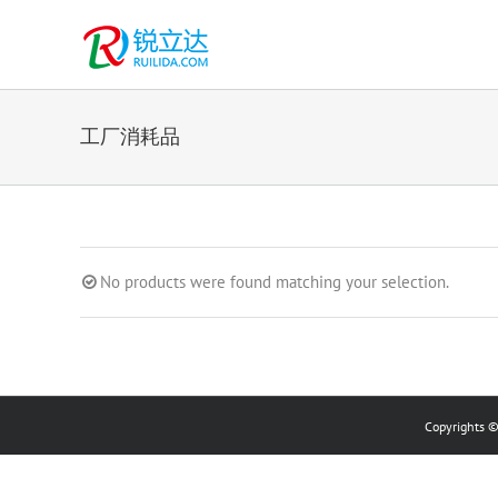
跳
过
内
容
工厂消耗品
No products were found matching your selection.
Copyrights 