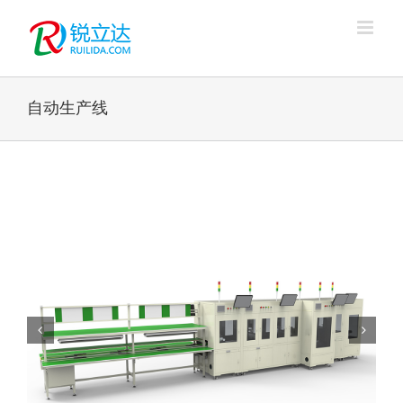
跳
过
内
容
自动生产线

