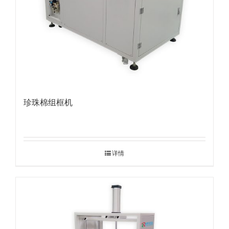
珍珠棉组框机
详情