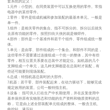
套系统的定义：
1.元件：小型的、在同类装置中可以互换使用的零件。常指
电器中的某些零件。
2.零件：零件是组成机械和参加装配的最基本单元。一般是
单一件。
3.组件：是相关零件的集合。指不可拆分的、拆分以后就失
去原有功能的零件。按照扫街大侠的就是铆焊件。
4.部件：部件是一个基准件和若干个组件、零件组成统一整
体。
5.单元：是由零、部件组成的一个集合。和部件不同的是，
这些零件不需要通过连接组成一个统一的整体，其中有些
零件，相互位置关系要在总装中才能定位。如机器的几个
支脚组成一个单元，这几种支脚都是在总装时才装配，有
些还可能要到现场装配。
6.总成：特指机器总装时的大部件。
7.机器：若干零、部件装配起来，在动力驱动下，能够完成
规定效用的装置。公司一般特指主机。
8.设备： 指可供人们在生产中长期使用，并在反复使用中
基本保持原有实物形态和功能的生产资料和物质资料的总
称， 它是由上述全部装配单元组成的整体。一般含主机、
电控站、液压站。